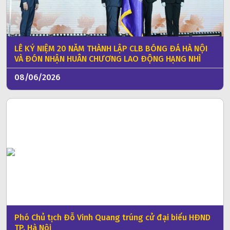
LỄ KỶ NIỆM 20 NĂM THÀNH LẬP CLB BÓNG ĐÁ HÀ NỘI
VÀ ĐÓN NHẬN HUÂN CHƯƠNG LAO ĐỘNG HẠNG NHÌ
08/06/2026
Phó Chủ tịch Đỗ Vinh Quang trúng cử đại biểu HĐND
TP. Hà Nội