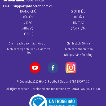
Số điện thoại:
0366791929
Email:
support@hanoi-fc.com.vn
TRANG CHỦ
GIỚI THIỆU
ĐỘI HÌNH
THI ĐẤU
VIDEO
TIN TỨC
MUA VÉ
SẢN PHẨM
LIÊN HỆ
Chính sách bảo mật thông tin
Chính sách đổi trả
Chính sách vận chuyển và kiểm tra
Chính sách thanh toán
hàng
Nội quy sân vận động
© Copyright 2022 HANOI Football Club and T&T SPORT JSC
All rights reserved. Developed and maintained by HANOI FOOTBALL CLUB