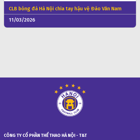
CLB bóng đá Hà Nội chia tay hậu vệ Đào Văn Nam
11/03/2026
CÔNG TY CỔ PHẦN THỂ THAO HÀ NỘI - T&T