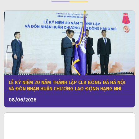
LỄ KỶ NIỆM 20 NĂM THÀNH LẬP CLB BÓNG ĐÁ HÀ NỘI
VÀ ĐÓN NHẬN HUÂN CHƯƠNG LAO ĐỘNG HẠNG NHÌ
08/06/2026