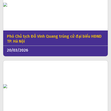
Phó Chủ tịch Đỗ Vinh Quang trúng cử đại biểu HĐND
TP. Hà Nội
20/03/2026